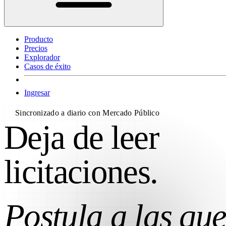
Producto
Precios
Explorador
Casos de éxito
Ingresar
Sincronizado a diario con Mercado Público
Deja de leer
licitaciones.
Postula a las que