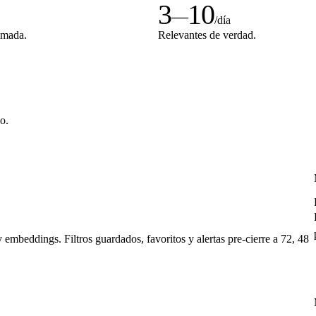
3
10
—
/día
imada.
Relevantes de verdad.
o.
 embeddings. Filtros guardados, favoritos y alertas pre-cierre a 72, 48