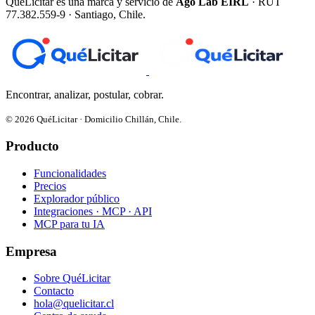
QuéLicitar es una marca y servicio de
Ago Lab EIRL
· RUT
77.382.559-9 · Santiago, Chile.
Encontrar, analizar, postular, cobrar.
© 2026 QuéLicitar · Domicilio Chillán, Chile.
Producto
Funcionalidades
Precios
Explorador público
Integraciones · MCP · API
MCP para tu IA
Empresa
Sobre QuéLicitar
Contacto
hola@quelicitar.cl